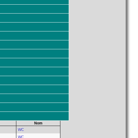
Nom
WC
WC