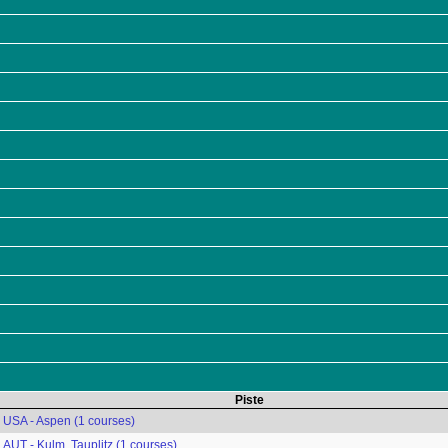
Piste
USA - Aspen (1 courses)
AUT - Kulm, Tauplitz (1 courses)