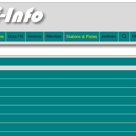
ire
Docs FIS
Records
Résultats
Stations & Pistes
Archives
F