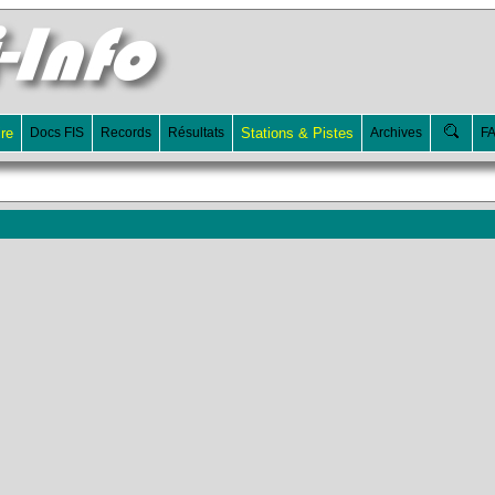
ire
Docs FIS
Records
Résultats
Stations & Pistes
Archives
F