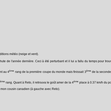
itions météo (neige et vent).
ute de l'année dernière. Ceci à été perturbant et il lui a fallu du temps pour tro
ème
ème
nt au 4
rang de la première coupe du monde mais finissait 3
de la seconde.
ème
ème
rang. Quant à Reto, il retrouva le goût amer de la 4
place à 0.37 km/h du p
par mon cousin canadien (à gauche avec Reto).